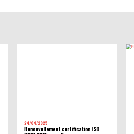
VOTRE PROBLÉMATIQUE
ROBOTIQUE
Développement et fabrication de robots d'inspections.
s
24/04/2025
Renouvellement certification ISO