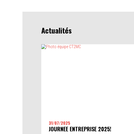
Actualités
COMPOSITES
Développement et fabrication de produits, de
systèmes et de procédés associés utilisant le
matériaux composites
31/07/2025
JOURNEE ENTREPRISE 2025!