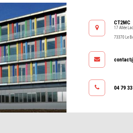
CT2MC
17 Allée La
73370 Le Bo
contact
04 79 33