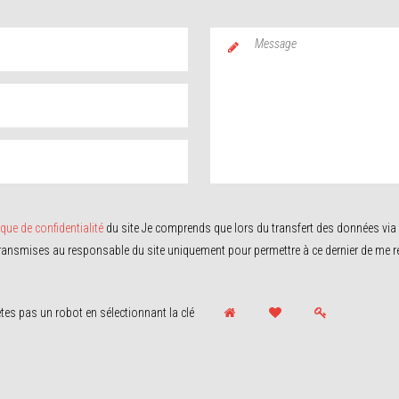
VOTRE PROBLÉMATIQUE
ique de confidentialité
du site Je comprends que lors du transfert des données via 
ansmises au responsable du site uniquement pour permettre à ce dernier de me r
ROBOTIQUE
Développement et fabrication de robots d'inspections.
êtes pas un robot en sélectionnant
la clé
s