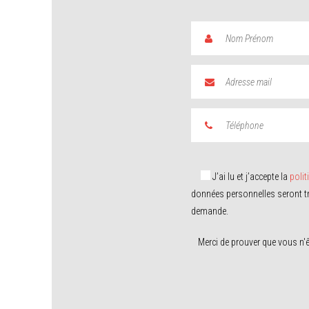
J’ai lu et j’accepte la
polit
données personnelles seront tr
COMPOSITES
demande.
Développement et fabrication de produits, de
Merci de prouver que vous n'
systèmes et de procédés associés utilisant le
matériaux composites