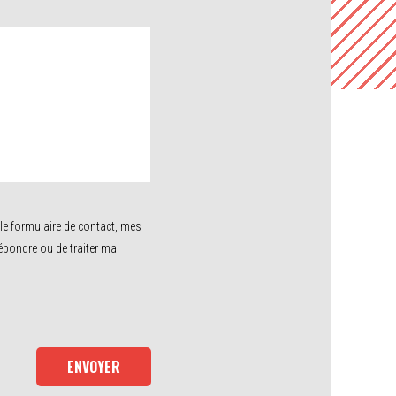
le formulaire de contact, mes
épondre ou de traiter ma
INTERVENTIONS
Réalisation de missions d'inspections avec les
différentes gammées de robots