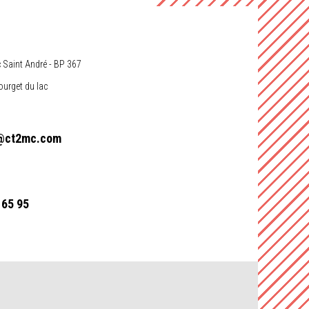
c Saint André - BP 367
urget du lac
@ct2mc.com
 65 95