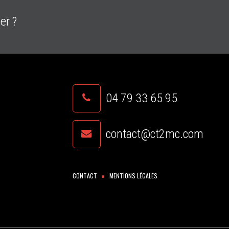
er ?
04 79 33 65 95
contact@ct2mc.com
n
CONTACT
MENTIONS LÉGALES