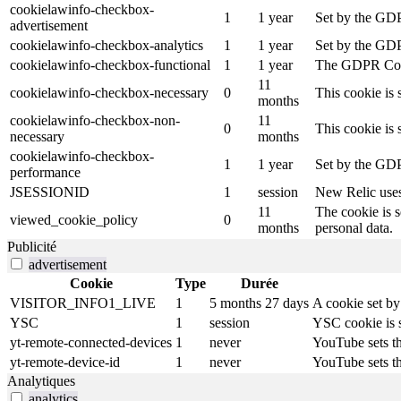
cookielawinfo-checkbox-
1
1 year
Set by the GDP
advertisement
cookielawinfo-checkbox-analytics
1
1 year
Set by the GDPR
cookielawinfo-checkbox-functional
1
1 year
The GDPR Cooki
11
cookielawinfo-checkbox-necessary
0
This cookie is 
months
cookielawinfo-checkbox-non-
11
0
This cookie is
necessary
months
cookielawinfo-checkbox-
1
1 year
Set by the GDP
performance
JSESSIONID
1
session
New Relic uses 
11
The cookie is s
viewed_cookie_policy
0
months
personal data.
Publicité
advertisement
Cookie
Type
Durée
VISITOR_INFO1_LIVE
1
5 months 27 days
A cookie set by
YSC
1
session
YSC cookie is s
yt-remote-connected-devices
1
never
YouTube sets th
yt-remote-device-id
1
never
YouTube sets th
Analytiques
analytics