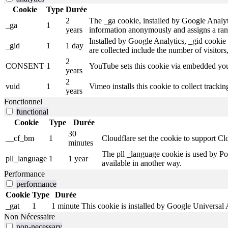
Cookie
Type
Durée
2
The _ga cookie, installed by Google Analytic
_ga
1
years
information anonymously and assigns a ran
Installed by Google Analytics, _gid cookie 
_gid
1
1 day
are collected include the number of visitors
2
CONSENT
1
YouTube sets this cookie via embedded yout
years
2
vuid
1
Vimeo installs this cookie to collect tracki
years
Fonctionnel
functional
Cookie
Type
Durée
30
__cf_bm
1
Cloudflare set the cookie to support 
minutes
The pll _language cookie is used by Po
pll_language
1
1 year
available in another way.
Performance
performance
Cookie
Type
Durée
_gat
1
1 minute
This cookie is installed by Google Universal Ana
Non Nécessaire
non-necessary